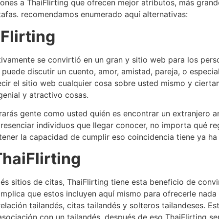
ones a ThaiFlirting que ofrecen mejor atributos, más gran
stafas. recomendamos enumerado aquí alternativas:
Flirting
tivamente se convirtió en un gran y sitio web para los per
puede discutir un cuento, amor, amistad, pareja, o especial
cir el sitio web cualquier cosa sobre usted mismo y ciert
enial y atractivo cosas.
rarás gente como usted quién es encontrar un extranjero a
 presenciar individuos que llegar conocer, no importa qué re
 tener la capacidad de cumplir eso coincidencia tiene ya ha
haiFlirting
s sitios de citas, ThaiFlirting tiene esta beneficio de con
o implica que estos incluyen aquí mismo para ofrecerle nad
elación tailandés, citas tailandés y solteros tailandeses. Es
asociación con un tailandés, después de eso ThaiFlirting ser