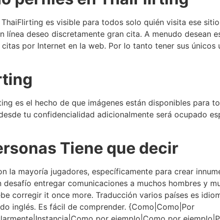
ThaiFlirting es visible para todos solo quién visita ese si
 en línea deseo discretamente gran cita. A menudo desean 
itas por Internet en la web. Por lo tanto tener sus únicos
rting
irting es el hecho de que imágenes están disponibles para t
desde tu confidencialidad adicionalmente será ocupado e
ersonas Tiene que decir
con la mayoría jugadores, específicamente para crear innum
 desafío entregar comunicaciones a muchos hombres y muje
e corregir it once more. Traducción varios países es idiom
ado inglés. Es fácil de comprender. {Como|Como|Por
larmente|Instancia|Como por ejemplo|Como por ejemplo|Por