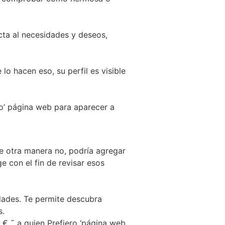
cta al necesidades y deseos,
o hacen eso, su perfil es visible
ro’ página web para aparecer a
e otra manera no, podría agregar
e con el fin de revisar esos
dades. Te permite descubra
s.
 € ˜ a quien Prefiero ‘página web