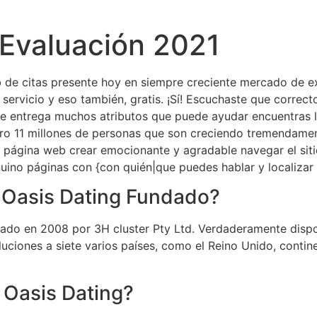
 Evaluación 2021
b de citas presente hoy en siempre creciente mercado de ext
 servicio y eso también, gratis. ¡Sí! Escuchaste que correct
 que entrega muchos atributos que puede ayudar encuentras 
bro 11 millones de personas que son creciendo tremendament
 de página web crear emocionante y agradable navegar el si
ino páginas con {con quién|que puedes hablar y localizar 
 Oasis Dating Fundado?
zado en 2008 por 3H cluster Pty Ltd. Verdaderamente dispon
uciones a siete varios países, como el Reino Unido, contine
 Oasis Dating?