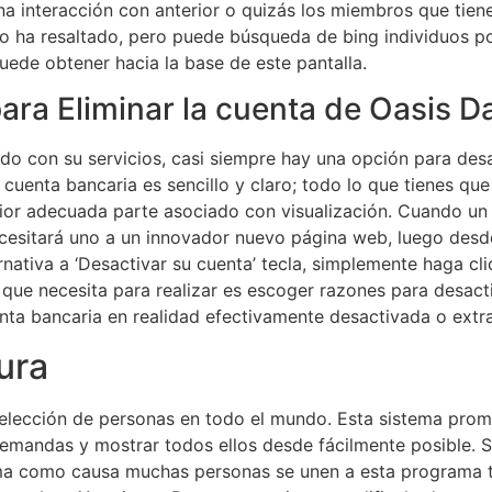
na interacción con anterior o quizás los miembros que tie
o ha resaltado, pero puede búsqueda de bing individuos p
puede obtener hacia la base de este pantalla.
ara Eliminar la cuenta de Oasis D
o con su servicios, casi siempre hay una opción para desa
uenta bancaria es sencillo y claro; todo lo que tienes que 
perior adecuada parte asociado con visualización. Cuando u
cesitará uno a un innovador nuevo página web, luego desde
ernativa a ‘Desactivar su cuenta’ tecla, simplemente haga cl
 que necesita para realizar es escoger razones para desact
uenta bancaria en realidad efectivamente desactivada o extr
ura
selección de personas en todo el mundo. Esta sistema pro
emandas y mostrar todos ellos desde fácilmente posible. Su
a como causa muchas personas se unen a esta programa to