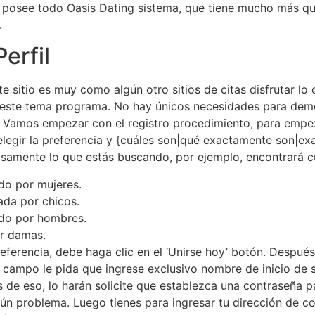
o posee todo Oasis Dating sistema, que tiene mucho más que
.
erfil
e sitio es muy como algún otro sitios de citas disfrutar lo c
 este tema programa. No hay únicos necesidades para demo
. Vamos empezar con el registro procedimiento, para empez
elegir la preferencia y {cuáles son|qué exactamente son|e
samente lo que estás buscando, por ejemplo, encontrará cu
o por mujeres.
ada por chicos.
do por hombres.
r damas.
ferencia, debe haga clic en el ‘Unirse hoy’ botón. Después
era campo le pida que ingrese exclusivo nombre de inicio de 
de eso, lo harán solicite que establezca una contraseña p
gún problema. Luego tienes para ingresar tu dirección de co