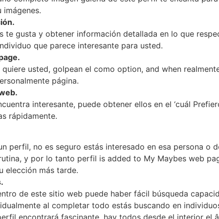
u imágenes.
ión.
s te gusta y obtener información detallada en lo que respe
individuo que parece interesante para usted.
page.
quiere usted, golpean el como option, and when realmente l
personalmente página.
 web.
cuentra interesante, puede obtener ellos en el ‘cuál Prefie
tas rápidamente.
 perfil, no es seguro estás interesado en esa persona o d
rutina, y por lo tanto perfil is added to My Maybes web pag
u elección más tarde.
.
dentro de este sitio web puede haber fácil búsqueda capaci
idualmente al completar todo estás buscando en individuo
fil encontrará fascinante, hay todos desde el interior el â