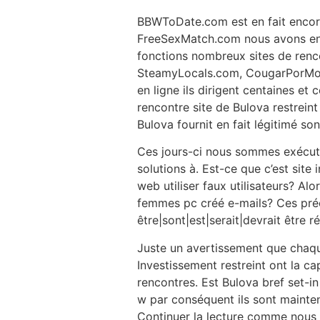
BBWToDate.com est en fait encore
FreeSexMatch.com nous avons enquê
fonctions nombreux sites de renco
SteamyLocals.com, CougarPorMoi.c
en ligne ils dirigent centaines et
rencontre site de Bulova restreint
Bulova fournit en fait légitimé so
Ces jours-ci nous sommes exécuti
solutions à. Est-ce que c’est sit
web utiliser faux utilisateurs? Al
femmes pc créé e-mails? Ces préo
être|sont|est|serait|devrait être r
Juste un avertissement que chaqu
Investissement restreint ont la cap
rencontres. Est Bulova bref set-in
w par conséquent ils sont mainten
Continuer la lecture comme nous v