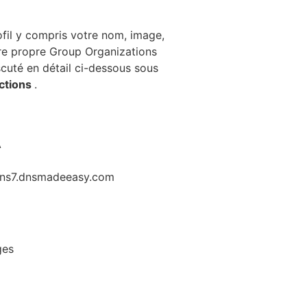
ofil y compris votre nom, image,
otre propre Group Organizations
scuté en détail ci-dessous sous
nctions
.
A
 ns7.dnsmadeeasy.com
ges