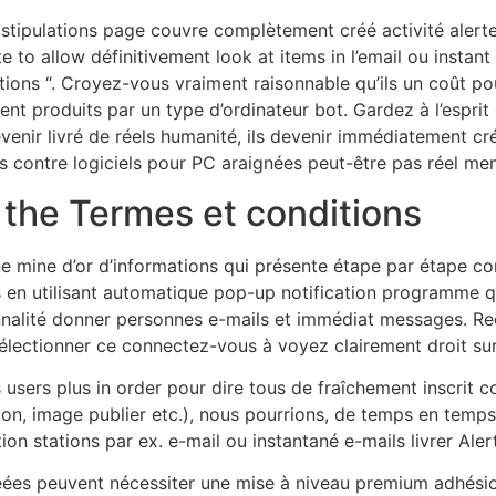
u stipulations page couvre complètement créé activité alert
 to allow définitivement look at items in l’email ou instant
ons “. Croyez-vous vraiment raisonnable qu’ils un coût pour
nt produits par un type d’ordinateur bot. Gardez à l’espri
nir livré de réels humanité, ils devenir immédiatement cr
 contre logiciels pour PC araignées peut-être pas réel mem
 the Termes et conditions
ne mine d’or d’informations qui présente étape par étape 
s en utilisant automatique pop-up notification programme qui
onnalité donner personnes e-mails et immédiat messages. Re
électionner ce connectez-vous à voyez clairement droit sur 
s users plus in order pour dire tous de fraîchement inscrit 
tion, image publier etc.), nous pourrions, de temps en temp
n stations par ex. e-mail ou instantané e-mails livrer Alert
réées peuvent nécessiter une mise à niveau premium adhésion