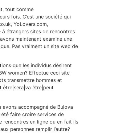
nt, tout comme
urs fois. C’est une société qui
 co.uk, YoLovers.com,
à étrangers sites de rencontres
ous avons maintenant examiné une
rnaque. Pas vraiment un site web de
ons que les individus désirent
 BBW women? Effectue ceci site
 bots transmettre hommes et
 être|sera|va être|peut
dus avons accompagné de Bulova
 été faire croire services de
 rencontres en ligne ou en fait ils
aux personnes remplir l’autre?