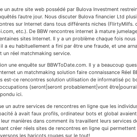
 un autre site web possédé par Bulova Investment restrei
tés l’autre jour. Nous discuter Bulova financier Ltd plusie
ntres sur Internet dans tous différents niches (FlirtyMilfs.
om, etc.). De BBW rencontres internet à mature jumelage 
 centaines sites Internet. Il y a un problème chaque fois n
 il a eu habituellement a fini par être une fraude, et une a
nt un réel matchmaking service.
on une enquête sur BBWToDate.com. Il y a beaucoup questi
e internet un matchmaking solution faire connaissance Réel
ors est-ce rencontres solution utilisation de informatisé pc
ccupations {seront|seront probablement|vont être|pourrait
épondu ici.
e un autre services de rencontres en ligne que les indivi
acité à avait faux profils, ordinateur bots et global avaient
 leur manières dans comment ils travaillent leurs services de
ant créer réels sites de rencontres en ligne qui permettent 
ersons les haricots rouges sur le tout!