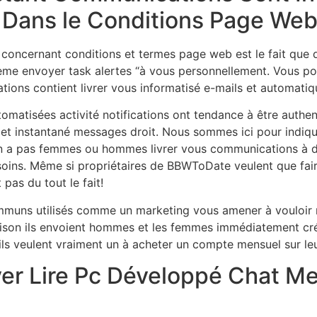
Dans le Conditions Page We
concernant conditions et termes page web est le fait que dan
me envoyer task alertes “à vous personnellement. Vous pou
cations contient livrer vous informatisé e-mails et automat
omatisées activité notifications ont tendance à être authe
 et instantané messages droit. Nous sommes ici pour indiquer
 en a pas femmes ou hommes livrer vous communications à droi
oins. Même si propriétaires de BBWToDate veulent que fai
 pas du tout le fait!
mmuns utilisés comme un marketing vous amener à vouloir 
e raison ils envoient hommes et les femmes immédiatement 
, ils veulent vraiment un à acheter un compte mensuel sur le
yer Lire Pc Développé Chat M