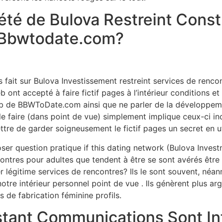
été de Bulova Restreint Constr
t Bbwtodate.com?
s fait sur Bulova Investissement restreint services de ren
ont accepté à faire fictif pages à l’intérieur conditions et
b de BBWToDate.com ainsi que ne parler de la développemen
 le faire (dans point de vue) simplement implique ceux-ci in
ttre de garder soigneusement le fictif pages un secret en u
ser question pratique if this dating network (Bulova Invest
ontres pour adultes que tendent à être se sont avérés être
éer légitime services de rencontres? Ils le sont souvent, né
tre intérieur personnel point de vue . Ils génèrent plus ar
s de fabrication féminine profils.
stant Communications Sont In