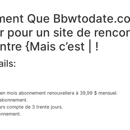
ment Que Bbwtodate.com
r pour un site de rencon
tre {Mais c’est | !
ils:
 en mois abonnement renouvellera à 39,99 $ mensuel.
 abonnement.
urs compte de 3 trente jours.
onnement.