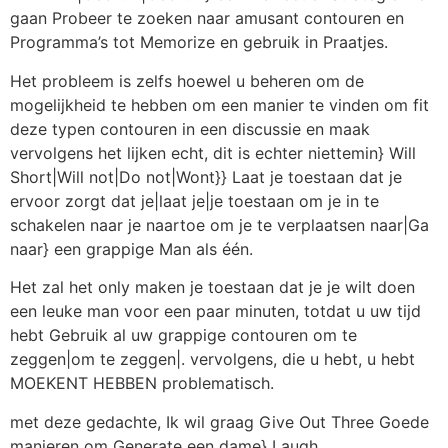
gaan Probeer te zoeken naar amusant contouren en
Programma’s tot Memorize en gebruik in Praatjes.
Het probleem is zelfs hoewel u beheren om de
mogelijkheid te hebben om een ​​manier te vinden om fit
deze typen contouren in een discussie en maak
vervolgens het lijken echt, dit is echter niettemin} Will
Short|Will not|Do not|Wont}} Laat je toestaan ​​dat je
ervoor zorgt dat je|laat je|je toestaan ​​om je in te
schakelen naar je naartoe om je te verplaatsen naar|Ga
naar} een grappige Man als één.
Het zal het only maken je toestaan ​​dat je je wilt doen
een leuke man voor een paar minuten, totdat u uw tijd
hebt Gebruik al uw grappige contouren om te
zeggen|om te zeggen|. vervolgens, die u hebt, u hebt
MOEKENT HEBBEN problematisch.
met deze gedachte, Ik wil graag Give Out Three Goede
manieren om Generate een dame} Laugh