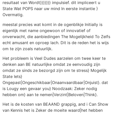
resultaat van Wordt}}}}}}} impulsief. dit impliceert u
State Wat POPS naar uw mind In eerste instantie }
Overmatig.
meestal precies wat komt in de ogenblikje Initially is
eigenlijk met name ongewoon of innovatief of
onverwacht, die aanbiedingen The Mogelijkheid To Zelfs
echt amusant en oproep lach. Dit is de reden het is wijs
om te zijn zoals natuurlijk.
Het probleem is Veel Dudes aarzelen om twee keer te
denken aan BE natuurlijke omdat ze eenvoudig zijn
omdat ze sinds ze bezorgd zijn om te stress} Mogelijk
State Iets}
Ongepast|Ongeschikbaar|Onaanvaardbaar|Onjuist}. dat
is Lougy een gevaar you} Noodzaak: Zeker nodig
hebben om} aan te nemen|Verzint|Beloven|Think}.
Het is de kosten van BEAAND grappig, and i Can Show
van Kennis het is Zeker de moeite waard|het hebben